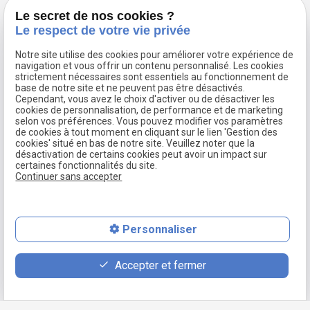
sur les différents événements concernant la vie de votre enfant.
Le secret de nos cookies ?
Le respect de votre vie privée
Vous avez également droit à être informé sur toute décision qui le
concerne. Cet exercice est conjoint par défaut. La résidence de
Notre site utilise des cookies pour améliorer votre expérience de
l’enfant peut être chez l’un des parents ou partagée. Le parent qui
navigation et vous offrir un contenu personnalisé. Les cookies
strictement nécessaires sont essentiels au fonctionnement de
n’a pas la résidence principale a un
droit de visite
, qu’il n’est pas
base de notre site et ne peuvent pas être désactivés.
tenu d’exercer. Il a en revanche pour obligation de contribuer à
Cependant, vous avez le choix d'activer ou de désactiver les
cookies de personnalisation, de performance et de marketing
l’entretien et à l’éducation de l’enfant par le biais d'une
pension
selon vos préférences. Vous pouvez modifier vos paramètres
alimentaire
, obligation qui peut continuer au-delà de la majorité,
de cookies à tout moment en cliquant sur le lien 'Gestion des
cookies' situé en bas de notre site. Veuillez noter que la
jusqu’au premier emploi.
désactivation de certains cookies peut avoir un impact sur
certaines fonctionnalités du site.
Vivant à Bry-sur-Marne, Neuilly-sur-Marne ou Noisy-le-Grand, vous
Continuer sans accepter
recherchez un avocat pour vous assister
en matière d'autorité
parentale
? Prenez dès maintenant contact avec le cabinet de
Maître François GOETZ. Avocat en droit de la famille, il vous
Personnaliser
conseille et vous représente devant le Juge aux Affaires Familiales,
le cas échéant.
Accepter et fermer