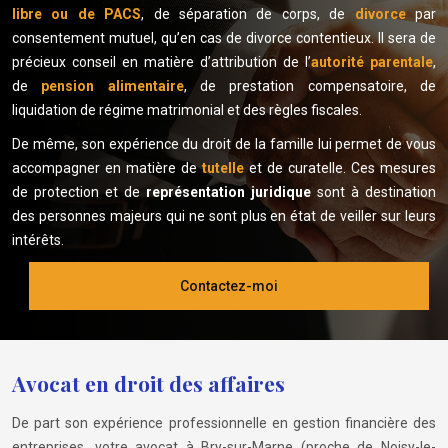
libre ou de PACS
, de séparation de corps, de
divorce
par
consentement mutuel, qu’en cas de divorce contentieux. Il sera de
précieux conseil en matière d’attribution de l’
autorité parentale
,
de
pension alimentaire
, de prestation compensatoire, de
liquidation de régime matrimonial et des règles fiscales.
De même, son expérience du droit de la famille lui permet de vous
accompagner en matière de
tutelle
et de curatelle. Ces mesures
de protection et de
représentation juridique
sont à destination
des personnes majeurs qui ne sont plus en état de veiller sur leurs
intérêts.
Contactez-moi
Avocat en droit des affaires
De part son expérience professionnelle en gestion financière des
entreprises, votre avocat à Bry-sur-Marne (proche de Noisy-le-