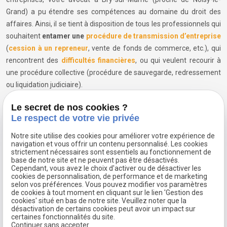
Grand) a pu étendre ses compétences au domaine du droit des
affaires. Ainsi, il se tient à disposition de tous les professionnels qui
souhaitent
entamer une
procédure de transmission d’entreprise
(
cession à un repreneur
, vente de fonds de commerce, etc.), qui
rencontrent des
difficultés financières
, ou qui veulent recourir à
une procédure collective (procédure de sauvegarde, redressement
ou liquidation judiciaire).
Honoraires de votre avocat à Bry-sur-
Le secret de nos cookies ?
Marne
Le respect de votre vie privée
Le cabinet de Maître François GOETZ accepte le règlement de ses
Notre site utilise des cookies pour améliorer votre expérience de
navigation et vous offrir un contenu personnalisé. Les cookies
honoraires
en plusieurs échéances ainsi que l’aide juridictionnelle.
strictement nécessaires sont essentiels au fonctionnement de
Il vous propose également un
premier rendez-vous non facturé
base de notre site et ne peuvent pas être désactivés.
Cependant, vous avez le choix d'activer ou de désactiver les
sous réserve que le dossier soit confié à son cabinet. Que vous
cookies de personnalisation, de performance et de marketing
soyez situé à Bry-sur-Marne, Perreux-sur-Marne, ou encore
selon vos préférences. Vous pouvez modifier vos paramètres
de cookies à tout moment en cliquant sur le lien 'Gestion des
Champigny-sur-Marne, n'hésitez pas à faire appel à ses services.
cookies' situé en bas de notre site. Veuillez noter que la
désactivation de certains cookies peut avoir un impact sur
certaines fonctionnalités du site.
Contactez-moi
Continuer sans accepter