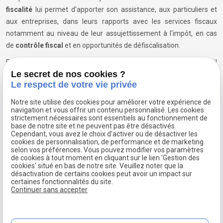
fiscalité
lui permet d'apporter son assistance, aux particuliers et
aux entreprises, dans leurs rapports avec les services fiscaux
notamment au niveau de leur assujettissement à l'impôt, en cas
de
contrôle fiscal
et en opportunités de défiscalisation.
Egalement compétent en matière de gestion des entreprises, il
Le secret de nos cookies ?
accompagne les dirigeants en
droit des affaires
, domaine incluant
Le respect de votre vie privée
notamment le droit des sociétés, la
transmission d'entreprise
, le
traitement des difficultés financières des entreprises nécessitant
Notre site utilise des cookies pour améliorer votre expérience de
des plans de règlement ou l'introduction de procédures de
navigation et vous offrir un contenu personnalisé. Les cookies
strictement nécessaires sont essentiels au fonctionnement de
sauvegarde, de redressement ou de liquidation judiciaire.
base de notre site et ne peuvent pas être désactivés.
Cependant, vous avez le choix d'activer ou de désactiver les
Concernant le
droit de la famille,
Maître GOETZ est à
cookies de personnalisation, de performance et de marketing
selon vos préférences. Vous pouvez modifier vos paramètres
l'écoute de ceux qui rencontrent des
problèmes conjugaux
, qui
de cookies à tout moment en cliquant sur le lien 'Gestion des
engagent des procédures de divorce ou doivent solutionner des
cookies' situé en bas de notre site. Veuillez noter que la
désactivation de certains cookies peut avoir un impact sur
difficultés d'attribution de l'autorité parentale et de droit de garde
certaines fonctionnalités du site.
ou de pensions alimentaires.
Continuer sans accepter
Avocat de proximité, Maître François GOETZ se rend disponible
enfin pour vous conseiller et vous assister dans des litiges très