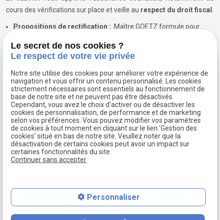
cours des vérifications sur place et veille au
respect du droit fiscal
.
Propositions de rectification :
Maître GOETZ formule pour
vous les observations qu'appellent les propositions de
Le secret de nos cookies ?
rectification.
Le respect de votre vie privée
Négociations avant contentieux fiscal :
votre
avocat
Notre site utilise des cookies pour améliorer votre expérience de
fiscaliste
contacte à cet effet les chefs de brigade de
navigation et vous offrir un contenu personnalisé. Les cookies
vérification et l'interlocuteur départemental pour obtenir une
strictement nécessaires sont essentiels au fonctionnement de
base de notre site et ne peuvent pas être désactivés.
révision des propositions de rectification. En cas de désaccord, il
Cependant, vous avez le choix d'activer ou de désactiver les
demande que le dossier soit soumis à la Commission
cookies de personnalisation, de performance et de marketing
selon vos préférences. Vous pouvez modifier vos paramètres
départementale des impôts et vous défend devant cette
de cookies à tout moment en cliquant sur le lien 'Gestion des
instance.
cookies' situé en bas de notre site. Veuillez noter que la
désactivation de certains cookies peut avoir un impact sur
Réclamations contentieuses :
rédaction des réclamations
certaines fonctionnalités du site.
contentieuses adressées d'abord aux directions
Continuer sans accepter
départementales et régionales des Finances
Publiques, introduites ensuite en cas de rejet devant les
juridictions administratives (Tribunaux administratifs, Cours
Personnaliser
administratives d'appel, Conseil d'Etat).
Garanties en cas de sursis de paiement :
négociation avec