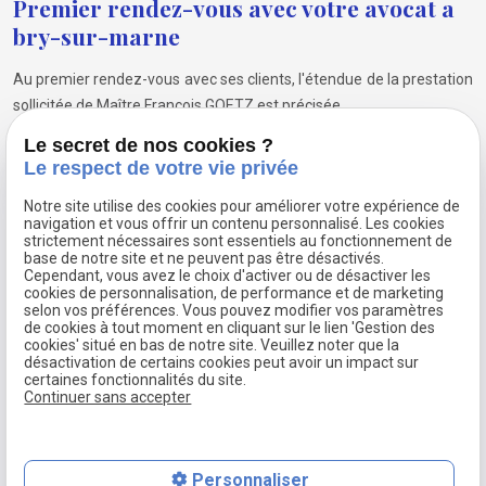
Premier rendez-vous avec votre avocat a
bry-sur-marne
Au premier rendez-vous avec ses clients, l'étendue de la prestation
sollicitée de Maître François GOETZ est précisée.
Simple consultation ou traitement complet d'un dossier en
Le secret de nos cookies ?
Le respect de votre vie privée
plusieurs étapes.
La première consultation est
gratuite
si elle a une suite.
Notre site utilise des cookies pour améliorer votre expérience de
navigation et vous offrir un contenu personnalisé. Les cookies
strictement nécessaires sont essentiels au fonctionnement de
Convention d'honoraires
base de notre site et ne peuvent pas être désactivés.
Cependant, vous avez le choix d'activer ou de désactiver les
Cette
convention d'honoraires
s'impose en cas de prestations
cookies de personnalisation, de performance et de marketing
selon vos préférences. Vous pouvez modifier vos paramètres
s'étendant dans le temps.
de cookies à tout moment en cliquant sur le lien 'Gestion des
cookies' situé en bas de notre site. Veuillez noter que la
La convention d'honoraires négociée définit la mission confiée à
désactivation de certains cookies peut avoir un impact sur
certaines fonctionnalités du site.
l'avocat, les prestations prévisibles en fonction de l'objectif
Continuer sans accepter
poursuivi par le client, et le
tarif
qui sera appliqué.
Personnaliser