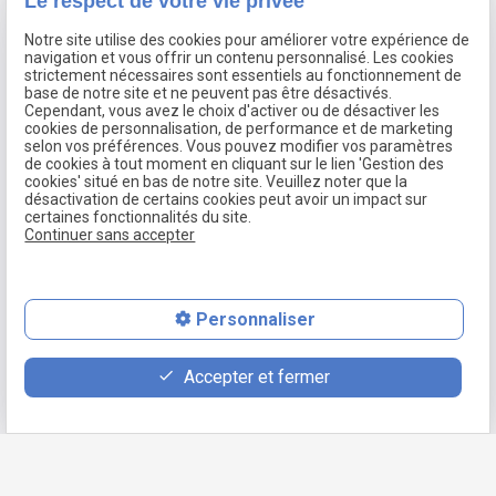
Le respect de votre vie privée
ou un désaccord parental, vous bénéficiez d’un accompagnement
juridique préventif structuré. Ce positionnement en amont permet
Notre site utilise des cookies pour améliorer votre expérience de
d’anticiper les conséquences légales d’une décision personnelle et
navigation et vous offrir un contenu personnalisé. Les cookies
strictement nécessaires sont essentiels au fonctionnement de
de mieux encadrer les futures démarches.
base de notre site et ne peuvent pas être désactivés.
Cependant, vous avez le choix d'activer ou de désactiver les
Votre avocat vous informe, sur les
effets juridiques d’un divorce
cookies de personnalisation, de performance et de marketing
selon vos préférences. Vous pouvez modifier vos paramètres
ou d’une séparation sur la garde des enfants, le droit de visite ou
de cookies à tout moment en cliquant sur le lien 'Gestion des
encore la contribution à l’entretien. Il peut également répondre à
cookies' situé en bas de notre site. Veuillez noter que la
désactivation de certains cookies peut avoir un impact sur
vos interrogations concernant l’exercice de l’
autorité parentale
, ou
certaines fonctionnalités du site.
les conditions de résidence des enfants dans le cadre d’une
Continuer sans accepter
parentalité non mariée.
Installé à
Bry-sur-Marne
, le cabinet de Maître GOETZ vous
Personnaliser
accueille sur rendez-vous pour vous accompagner avec rigueur,
écoute et discrétion, à chaque étape de votre vie familiale.
Accepter et fermer
FAQ – Droit de la famille à Bry-sur-Marne
Ai-je besoin d’un avocat pour divorcer ?
Oui. En France, la présence d’un avocat est
obligatoire pour la
Retour
procédure de divorce
, qu’elle soit amiable (divorce par