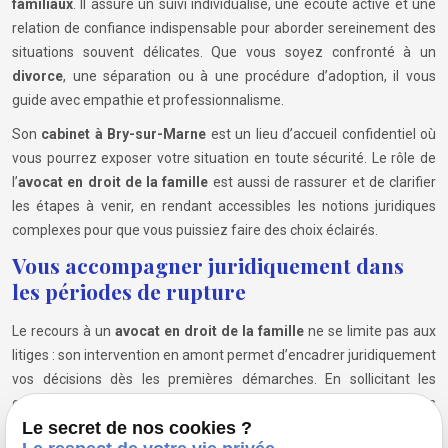
familiaux
. Il assure un suivi individualisé, une écoute active et une
relation de confiance indispensable pour aborder sereinement des
situations souvent délicates. Que vous soyez confronté à un
divorce
, une séparation ou à une procédure d’adoption, il vous
guide avec empathie et professionnalisme.
Son
cabinet à Bry-sur-Marne
est un lieu d’accueil confidentiel où
vous pourrez exposer votre situation en toute sécurité. Le rôle de
l’
avocat en droit de la famille
est aussi de rassurer et de clarifier
les étapes à venir, en rendant accessibles les notions juridiques
complexes pour que vous puissiez faire des choix éclairés.
Vous accompagner juridiquement dans
les périodes de rupture
Le recours à un
avocat en droit de la famille
ne se limite pas aux
litiges : son intervention en amont permet d’encadrer juridiquement
vos décisions dès les premières démarches. En sollicitant les
conseils de Maître GOETZ, votre
avocat à Bry-sur-Marne
, dès les
Le secret de nos cookies ?
premières réflexions liées à une séparation, une
rupture de PACS